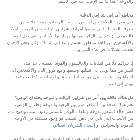
والدوخة؟ هذا ما يتم الإجابة عنه في الأسفل.
مخاطر أمراض شرايين الرقبة
قبل معرفة العلاقة بين أمراض شرايين الرقبة والدوخة فلا بد من
معرفة المخاطر التي تسببها أمراض شرايين الرقبة على المريض أولًا،
فالطبيعي أن شرايين الرقبة مهمتها ووظيفتها الأساسية هي نقل الدم
والأكسجين من كافة مناطق الجسم ومنه إلى الدماغ، وفي بعض الأحيان
تحدث مشكلات في هذه الشرايين.
إذ تتراكم كلًا من النفايات والكالسيوم والمواد الدهنية داخل هذه
الشرايين مما يؤدي إلى تصلبها وضيقها ومنع مرور الدم والأكسجين إلى
الدماغ وهذا يتسبب في موت خلايا الدماغ أو الإصابة بسكتات دماغية
تؤدي إلى الموت.
هل هناك علاقة بين أمراض
شرايين الرقبة والدوخة
وفقدان الوعي؟
نعم هناك علاقة بين أمراض شرايين الرقبة والدوخة وفقدان الوعي،
ففي حالة الشعور بدوخة وفقدان الوعي باستمرار دون سبب واضح فإن
من الأسباب التي تأتي في ذهن الطبيب هو وجود مشكلة في الأوعية
الدموية والشرايين أو
إنسداد الشريان السباتي
.
إذ يبدأ الطبيب في فحص المريض وأخذ التاريخ المرضي وإجراء كافة