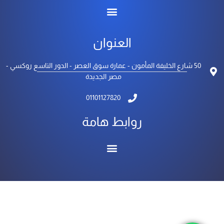
العنوان
50 شارع الخليفة المأمون - عمارة سوق العصر - الدور التاسع روكسي -
مصر الجديدة
01101127820
روابط هامة