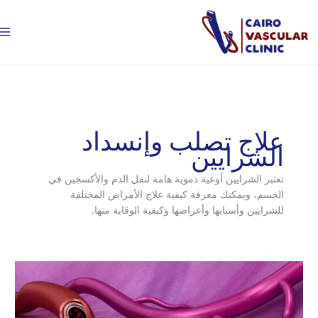
طي
ain
enu
حتوى
علاج تصلب وإنسداد
الشرايين
تعتبر الشرايين أوعية دموية هامة لنقل الدم والأكسجين في
الجسم، ويمكنك معرفة كيفية علاج الأمراض المختلفة
للشرايين وأسبابها وأعراضها وكيفية الوقاية منها.
ادوية
توسيع
الشرايين
الطرفية