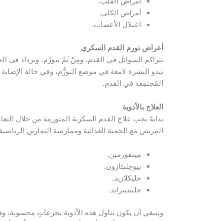
أمراض القلب.
أمراض الكلى.
اعتلال الأعصاب.
أعراض تورم القدم السكري
تتراكم السوائل في القدم، ومِنْ ثَمَّ تتورَّم، وتزداد في 
تبدو البشرة لامعة في موضع التورُّم، وفي حالة الإصابة 
المُجتمِعة في القدم.
العلاج بالأدوية
بدايةً يجب علاج القدم السكرية المتورمة من خلال الت
المريض مع الحمية الغذائية وممارسة التمارين الرياضية، 
ميتفورمين.
بيوجليتازون.
جليكلازيد.
جليميبرايد.
وينبغي أن يكون تناول هذه الأدوية بجرعاتٍ محسوبة،