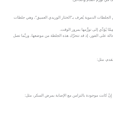
 من الجلطات الدموية يُعرف بـ”الخثار الوريدي العميق”، وهي جلطات
 يُؤدِّي إلى تورُّمها بمرور الوقت.
لة على الفور، إذ قد تتحرَّك هذه الجلطة من موضعها، وربَّما تصل
لقدم، مثل:
إِنْ كانت موجودة بالتزامن مع الإصابة بمرض السكر، مثل: