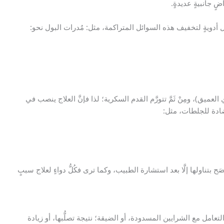
ٍ جانبيةٍ عديدةٍ.
ال أدويةٍ لتخفيف هذه السوائل المتراكمة، مثل: مُدرات البول نحو:
عميق)، ومِنْ ثَمَّ تتورَّم القدم السكرية؛ لذا فإنَّ العلاج ينصب في
ادة للجلطات، مثل:
صَح بتناولها إلَّا بعد استشارة الطبيب، وكما ترى فكُلُّ دواءٍ لعلاج سببٍ
تعامل مع الشرايين المسدودة، أو الضيقة؛ نتيجة تصلُّبها، أو زيادة