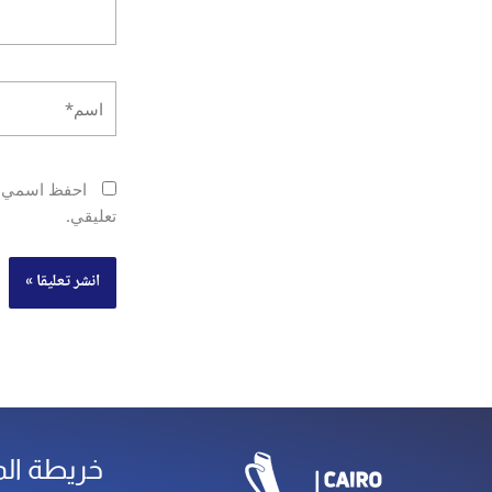
اسم*
احفظ اسمي، ب
تعليقي.
خريطة ال