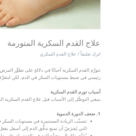
علاج القدم السكرية المتورمة
اترك تعليقاً
/
علاج القدم السكري
تتورَّم القدم السكرية أحيانًا في دلالةٍ على تطوُّر ال
رئيسي في ضبط مستويات السكر في الدم، لكن لنتعرَّف عل
أسباب تورم القدم السكرية
ينبغي التوصُّل إلى الأسباب قبل علاج القدم السكرية الم
1. ضعف الدورة الدموية
تتسبَّب الزيادة المستمرة في مستويات السكر في ا
التي يُفترَضُ أن تمنع تدفُّق الدم إلى أسفل بفع
يُؤدِّي ذلك إلى تجمُّع الدم في القدم، إذ يظهر ذل