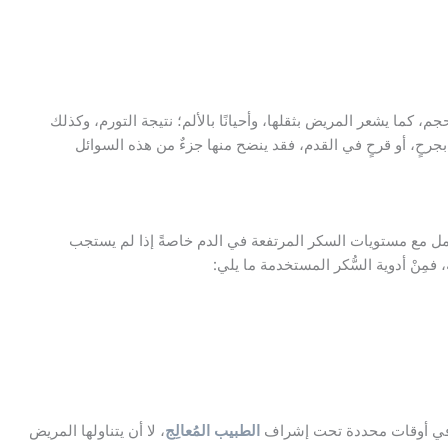
الحجم، كما يشعر المريض بثقلها، وأحيانًا بالألم؛ نتيجة التورم، وكذلك
بجرحٍ، أو قرحٍ في القدم، فقد ينضح منها جزءٌ من هذه السوائل
عامل مع مستويات السكر المرتفعة في الدم خاصةً إذا لم يستجب
فمِنْ أدوية السُّكر المستخدمة ما يلي:
 وفي أوقات محددة تحت إشراف
الطبيب المُعالِج
، لا أن يتناولها المريض