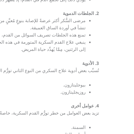
2. الجلطات الدموية
مرضى السُّكر أكثر عرضةً للإصابة بنوعٍ مُعيَّنٍ
تنشأ في أوردة الساق العميقة.
تمنع هذه الجلطات تصريف السوائل من القدم، مِمَّا
ينبغي علاج القدم السكرية المتورمة في هذه الحا
إلى الرئتين، مِمَّا يُهدِّد حياة المريض.
3. الأدوية
تُسبِّب بعض أدوية علاج السكري من النوع الثاني تورُّم ا
بيوجليتازون.
روزيجليتازون.
4. عوامل أخرى
تزيد بعض العوامل من خطر تورُّم القدم السكرية، خاصةً 
السمنة.