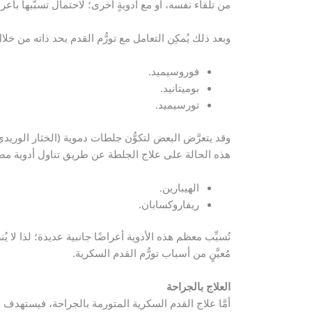
من تلقاء نفسه، أو مع أدويةٍ أخرى؛ لاحتمال تسبُّبها بأعراض
وبعد ذلك يُمكِن التعامل مع تورُّم القدم بحد ذاته من خل
فوروسيميد.
بوميتانيد.
تورسيميد.
وقد يتعرَّض البعض لتكوُّن جلطات دموية (الخثار الوريدي ال
هذه الحالة على علاج الجلطة عن طريق تناول أدوية مض
الهيبارين.
ريفاروكسابان.
تُسبِّب معظم هذه الأدوية أعراضًا جانبية عديدة؛ لذا لا يُن
مُعيَّنٍ من أسباب تورُّم القدم السكرية.
العلاج بالجراحة
أمَّا علاج القدم السكرية المتورمة بالجراحة، فيستهدف ال