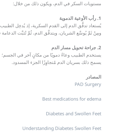
مستويات السكر في الدم، ويكون ذلك من خلال:
1. رأب الأوعية الدموية
يُستعاد تدفُّق الدم إلى القدم السكرية، إذ يُدخِل الط
ومِنْ ثَمَّ يُوسَّع الشريان، ويتدفَّق الدم، ثُمَّ تُثبَّت الد
2. جراحة تحويل مسار الدم
يستخدم الطبيب وعاءً دمويًا من مكانٍ آخر في الجسم؛ ل
يسمح ذلك بسريان الدم مُتجاوِزًا الجزء المسدود.
المصادر
PAD Surgery
Best medications for edema
Diabetes and Swollen Feet
Understanding Diabetes Swollen Feet